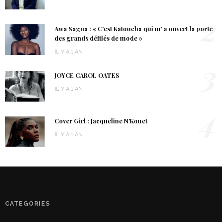
2
Awa Sagna : « C’est Katoucha qui m’ a ouvert la porte
des grands défilés de mode »
IL Y A 1 AN
3
JOYCE CAROL OATES
IL Y A 1 AN
4
Cover Girl : Jacqueline N’Kouet
IL Y A 1 AN
CATEGORIES