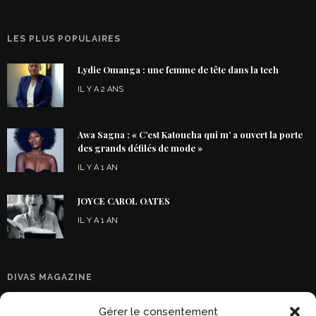
LES PLUS POPULAIRES
Lydie Omanga : une femme de tête dans la tech
IL Y A 2 ANS
Awa Sagna : « C’est Katoucha qui m’ a ouvert la porte
des grands défilés de mode »
IL Y A 1 AN
JOYCE CAROL OATES
IL Y A 1 AN
DIVAS MAGAZINE
Gérer le consentement
Qui Sommes-Nous