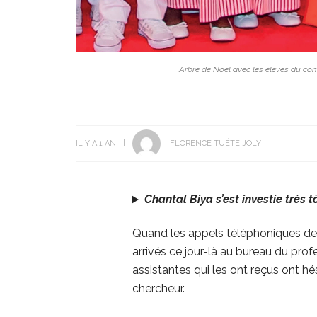
Arbre de Noël avec les élèves du comp
IL Y A 1 AN
FLORENCE TUÉTÉ JOLY
Chantal Biya s’est investie très t
Quand les appels téléphoniques de
arrivés ce jour-là au bureau du profe
assistantes qui les ont reçus ont h
chercheur.