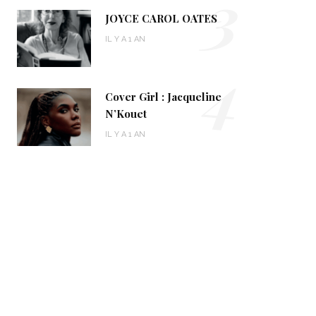
3
JOYCE CAROL OATES
IL Y A 1 AN
4
Cover Girl : Jacqueline
N’Kouet
IL Y A 1 AN