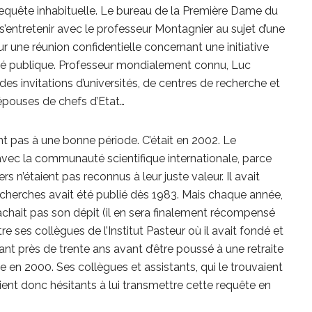
e requête inhabituelle. Le bureau de la Première Dame du
s’entretenir avec le professeur Montagnier au sujet d’une
r une réunion confidentielle concernant une initiative
té publique. Professeur mondialement connu, Luc
des invitations d’universités, de centres de recherche et
 épouses de chefs d’Etat…
ent pas à une bonne période. C’était en 2002. Le
avec la communauté scientifique internationale, parce
rs n’étaient pas reconnus à leur juste valeur. Il avait
 recherches avait été publié dès 1983. Mais chaque année,
 cachait pas son dépit (il en sera finalement récompensé
re ses collègues de l’Institut Pasteur où il avait fondé et
dant près de trente ans avant d’être poussé à une retraite
en 2000. Ses collègues et assistants, qui le trouvaient
ent donc hésitants à lui transmettre cette requête en