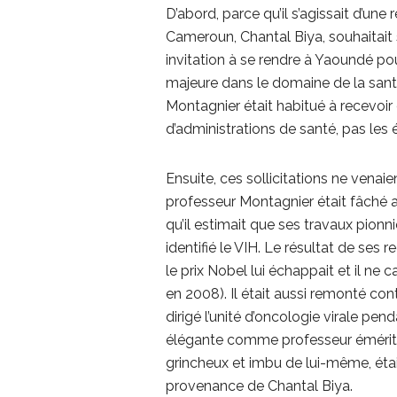
D’abord, parce qu’il s’agissait d’un
Cameroun, Chantal Biya, souhaitait 
invitation à se rendre à Yaoundé pou
majeure dans le domaine de la san
Montagnier était habitué à recevoir 
d’administrations de santé, pas les
Ensuite, ces sollicitations ne venai
professeur Montagnier était fâché 
qu’il estimait que ses travaux pionnie
identifié le VIH. Le résultat de ses
le prix Nobel lui échappait et il ne
en 2008). Il était aussi remonté cont
dirigé l’unité d’oncologie virale pen
élégante comme professeur émérite 
grincheux et imbu de lui-même, étai
provenance de Chantal Biya.