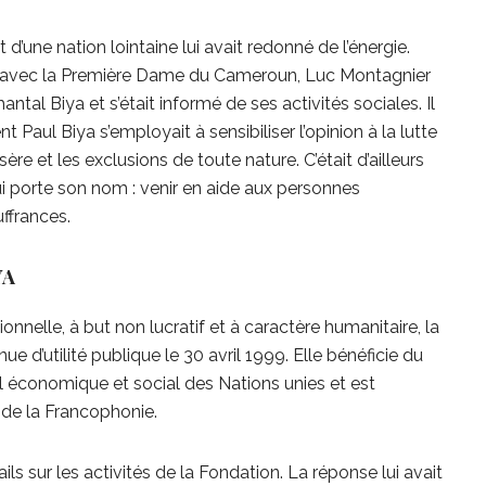
d’une nation lointaine lui avait redonné de l’énergie.
e avec la Première Dame du Cameroun, Luc Montagnier
antal Biya et s’était informé de ses activités sociales. Il
t Paul Biya s’employait à sensibiliser l’opinion à la lutte
ère et les exclusions de toute nature. C’était d’ailleurs
ui porte son nom : venir en aide aux personnes
uffrances.
YA
onnelle, à but non lucratif et à caractère humanitaire, la
e d’utilité publique le 30 avril 1999. Elle bénéficie du
il économique et social des Nations unies et est
de la Francophonie.
s sur les activités de la Fondation. La réponse lui avait