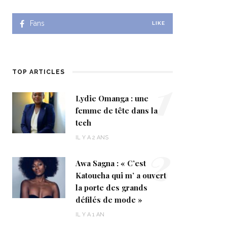
Fans
LIKE
1
TOP ARTICLES
Lydie Omanga : une
femme de tête dans la
tech
2
IL Y A 2 ANS
Awa Sagna : « C’est
Katoucha qui m’ a ouvert
la porte des grands
défilés de mode »
IL Y A 1 AN